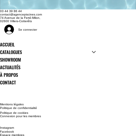
03 44 39 86 44
contact@agencepiscines.com
74 Avenue de la Ferté-Milon,
0
2600 Villers-Cotterêts
Se connecter
ACCUEIL
CATALOGUES
SHOWROOM
ACTUALITÉS
À PROPOS
CONTACT
Mentions légales
Politique de confidentialité
Politique de cookies
Connexion pour les membres
Instagram
Facebook
Espace membres