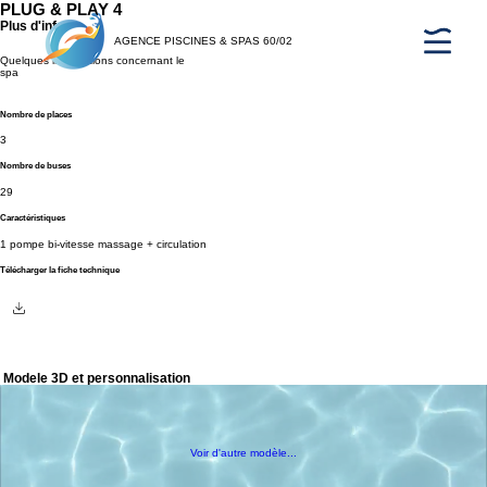
PLUG & PLAY 4
Plus d'info
AGENCE PISCINES & SPAS 60/02
Quelques informations concernant le
spa
Nombre de places
3
Nombre de buses
29
Caractéristiques
1 pompe bi-vitesse massage + circulation
Télécharger la fiche technique
Modele 3D et personnalisation
Voir d'autre modèle...