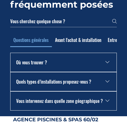
fréquemment posées
Questions générales
Avant l'achat & installation
Entretien 
Où vous trouver ?
Nous sommes situés au 74, Avenue de la Ferté Milon,
Quels types d’installations proposez-vous ?
02600 Villers-Cotterêts. Téléphone : 03 44 39 86 44.
Piscines (coque polyester, enterrées), spas, saunas,
Vous intervenez dans quelle zone géographique ?
abris de piscine et de spa, pergolas, et tous les
équipements associés (pompes à chaleur, filtrations,
Nous intervenons dans lAisne mais aussi dans l'Oise. Il
couvertures, etc).
AGENCE PISCINES & SPAS 60/02
est possible d’étendre l’intervention selon projet et