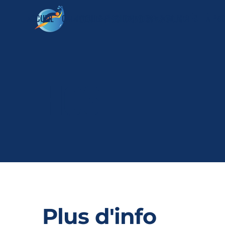
AGENCE PISCINES & SPAS 60/02
ACCUEIL
CATALOGUES
SHOWROOM
ACTUALITÉS
À PR
HC6
Plus d'info