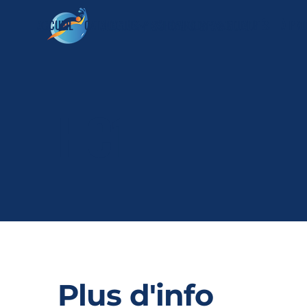
AGENCE PISCINES & SPAS 60/02
ACCUEIL
CATALOGUES
SHOWROOM
ACTUALITÉS
À PR
HC1
Plus d'info