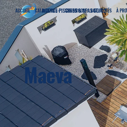
AGENCE PISCINES & SPAS 60/02
ACCUEIL
CATALOGUES
SHOWROOM
ACTUALITÉS
À PR
Maeva